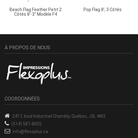
Beach Flag Feather Petit 2
Pop Flag 8′, 3 Côtés
Côtés 8′-3″ Modèle F4
À PROPOS DE NOUS
COORDONNÉES
2417, boul Industriel
Chambly, Québec, J3L 4W3
(514) 587-8055
info@flexoplus.ca