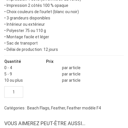
• Impression 2 côtés 100 % opaque
• Choix couleurs de l’ourlet (blanc ou noir)
• 3 grandeurs disponibles
• Intérieur ou extérieur
• Polyester 75 ou 110 g
• Montage facile et léger
• Sac de transport
• Délai de production: 12 jours
Quantité
Prix
0 - 4
$
354.00
par article
5 - 9
$
295.00
par article
10 ou plus
$
285.00
par article
quantité
de
Beach
flag
Catégories :
Beach Flags
,
Feather
,
Feather modèle F4
feather
moyen
VOUS AIMEREZ PEUT-ÊTRE AUSSI…
2