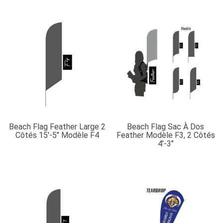
côtés
11'-6"
modèle
F4
Beach Flag Feather Large 2
Beach Flag Sac À Dos
Côtés 15′-5″ Modèle F4
Feather Modèle F3, 2 Côtés
4′-3″