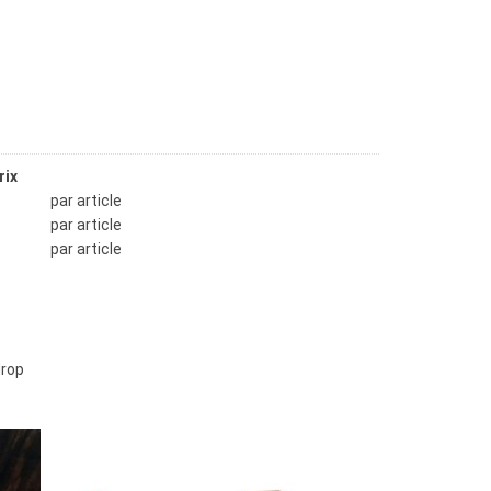
rix
265.00
par article
215.00
par article
205.00
par article
rop