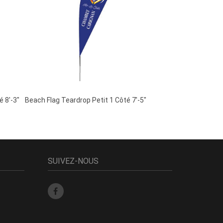
é 8′-3″
Beach Flag Teardrop Petit 1 Côté 7′-5″
SUIVEZ-NOUS