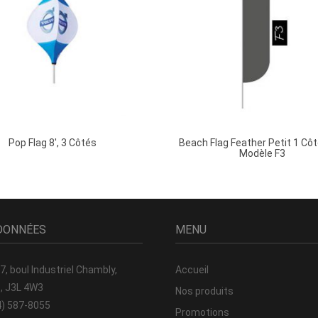
Pop Flag 8′, 3 Côtés
Beach Flag Feather Petit 1 Côt
Modèle F3
DONNÉES
MENU
, boul Industriel
Chambly,
Accueil
, J3L 4W3
Nos produits
4) 587-8055
Promotions