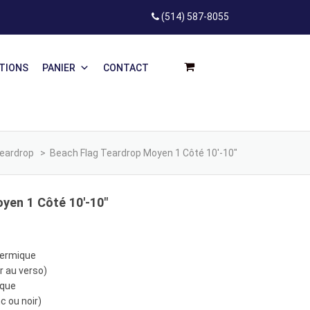
(514) 587-8055
ATIONS
PANIER
CONTACT
eardrop
>
Beach Flag Teardrop Moyen 1 Côté 10′-10″
yen 1 Côté 10′-10″
hermique
r au verso)
aque
nc ou noir)