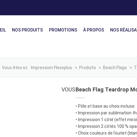
EIL
NOS PRODUITS
PROMOTIONS
À PROPOS
NOS RÉALIS
Vous êtes ici:
Impression Flexoplus
>
Produits
>
Beach Flags
>
T
VOUS
Beach Flag Teardrop Mo
• Pôle et base au choix incluse
• Impression par sublimation t
• Impression 1 côté (effet miroi
• Impression 2 côtés 100 % op
• Choix couleurs de l’ourlet (bla