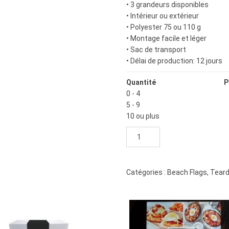
• 3 grandeurs disponibles
• Intérieur ou extérieur
• Polyester 75 ou 110 g
• Montage facile et léger
• Sac de transport
• Délai de production: 12 jours
Quantité
P
0 - 4
$
5 - 9
$
10 ou plus
$
quantité
de
Beach
flag
Catégories :
Beach Flags
,
Teard
teardrop
moyen
1
côté
10'-10"