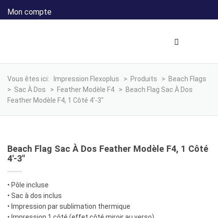
Mon compte
Vous êtes ici:
Impression Flexoplus
>
Produits
>
Beach Flags
>
Sac À Dos
>
Feather Modèle F4
>
Beach Flag Sac À Dos
Feather Modèle F4, 1 Côté 4′-3″
Beach Flag Sac À Dos Feather Modèle F4, 1 Côté
4′-3″
• Pôle incluse
• Sac à dos inclus
• Impression par sublimation thermique
• Impression 1 côté (effet côté miroir au verso)