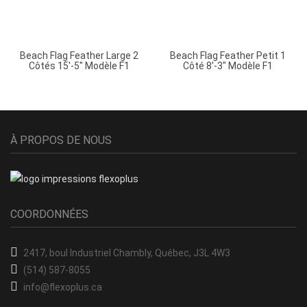
Beach Flag Feather Large 2
Beach Flag Feather Petit 1
Côtés 15′-5″ Modèle F1
Côté 8′-3″ Modèle F1
À PROPOS DE NOUS
COORDONNÉES
2417, boul Industriel
Chambly, Québec, J3L 4W3
(514) 587-8055
info@flexoplus.ca