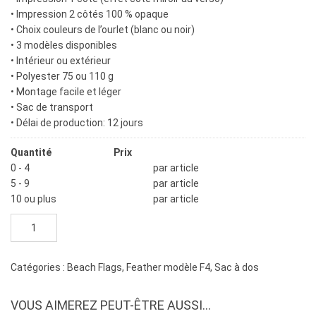
• Impression 2 côtés 100 % opaque
• Choix couleurs de l’ourlet (blanc ou noir)
• 3 modèles disponibles
• Intérieur ou extérieur
• Polyester 75 ou 110 g
• Montage facile et léger
• Sac de transport
• Délai de production: 12 jours
Quantité
Prix
0 - 4
$
263.00
par article
5 - 9
$
236.00
par article
10 ou plus
$
213.00
par article
quantité
de
Beach
flag
Catégories :
Beach Flags
,
Feather modèle F4
,
Sac à dos
sac
à
VOUS AIMEREZ PEUT-ÊTRE AUSSI…
dos