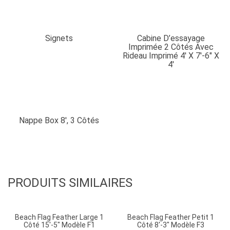
Feather
modèle
F4,
Signets
Cabine D’essayage
1
Imprimée 2 Côtés Avec
côté
Rideau Imprimé 4′ X 7′-6″ X
4′
4'-3"
Nappe Box 8′, 3 Côtés
PRODUITS SIMILAIRES
Beach Flag Feather Large 1
Beach Flag Feather Petit 1
Côté 15′-5″ Modèle F1
Côté 8′-3″ Modèle F3