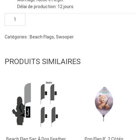
Délai de production: 12 jours
quantité
de
Swooper
11'-4"
Catégories :
Beach Flags
,
Swooper
x
30"
1
PRODUITS SIMILAIRES
côté
Beach Flag Sac À Dos Feather
Pop Flag 8′, 2 Côtés