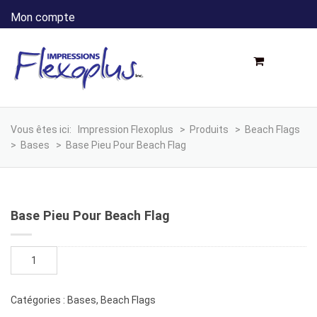
Mon compte
Vous êtes ici:
Impression Flexoplus
>
Produits
>
Beach Flags
>
Bases
>
Base Pieu Pour Beach Flag
Base Pieu Pour Beach Flag
quantité
de
Base
pieu
Catégories :
Bases
,
Beach Flags
pour