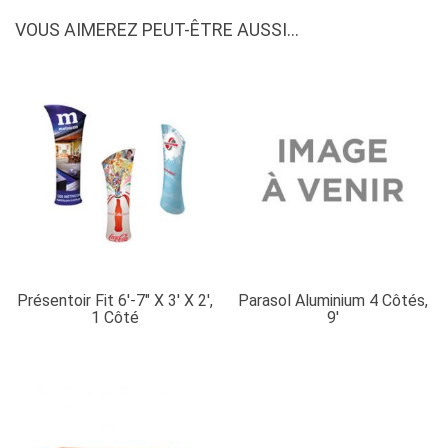
beach
VOUS AIMEREZ PEUT-ÊTRE AUSSI…
flag
Présentoir Fit 6′-7″ X 3′ X 2′,
Parasol Aluminium 4 Côtés,
1 Côté
9′