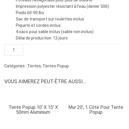
Poteaux hexagonaux pour plus de solidité
Impression polyester résistant à l’eau (denier 500)
Poids 60-90 lbs
Sac de transport sur roulettes inclus
Piquets et cordes inclus
4 sacs pour sable inclus (sable non inclus)
Délai de production: 12 jours
quantité
de
Tente
popup
Catégories :
Tentes
,
Tentes Popup
10'
x
VOUS AIMEREZ PEUT-ÊTRE AUSSI…
20'
x
40mm
aluminium
Tente Popup 10′ X 15′ X
Mur 20′, 1 Côté Pour Tente
50mm Aluminium
Popup