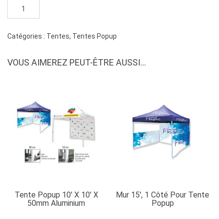
quantité
de
Mur
20',
Catégories :
Tentes
,
Tentes Popup
2
côtés
VOUS AIMEREZ PEUT-ÊTRE AUSSI…
pour
tente
popup
Tente Popup 10′ X 10′ X
Mur 15′, 1 Côté Pour Tente
50mm Aluminium
Popup