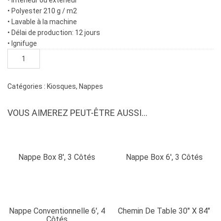
• Intérieur ou extérieur
• Polyester 210 g / m2
• Lavable à la machine
• Délai de production: 12 jours
• Ignifuge
quantité
de
Nappe
box
Catégories :
Kiosques
,
Nappes
4',
3
VOUS AIMEREZ PEUT-ÊTRE AUSSI…
côtés
Nappe Box 8′, 3 Côtés
Nappe Box 6′, 3 Côtés
Nappe Conventionnelle 6′, 4
Chemin De Table 30″ X 84″
Côtés