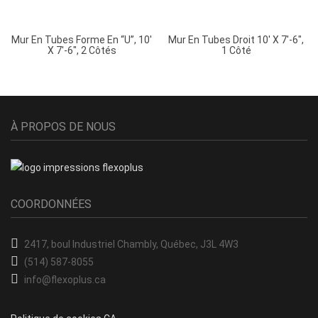
Mur En Tubes Forme En “U”, 10′
Mur En Tubes Droit 10′ X 7′-6″,
X 7′-6″, 2 Côtés
1 Côté
À PROPOS DE NOUS
COORDONNÉES
2417, boul Industriel
Chambly, Québec, J3L 4W3
(514) 587-8055
info@flexoplus.ca