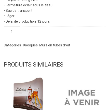
• Fermeture éclair sous le tissu
• Sac de transport
• Léger
• Délai de production: 12 jours
quantité
de
Mur
en
Catégories :
Kiosques
,
Murs en tubes droit
tubes
droit
8'
PRODUITS SIMILAIRES
x
7'-6",
1
côté