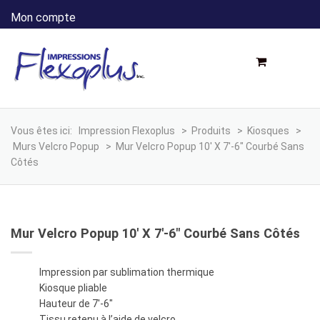
Mon compte
Vous êtes ici:
Impression Flexoplus
>
Produits
>
Kiosques
>
Murs Velcro Popup
>
Mur Velcro Popup 10′ X 7′-6″ Courbé Sans
Côtés
Mur Velcro Popup 10′ X 7′-6″ Courbé Sans Côtés
Impression par sublimation thermique
Kiosque pliable
Hauteur de 7′-6″
Tissu retenu à l’aide de velcro