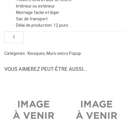
Intérieur ou extérieur
Montage facile et léger
Sac de transport
Délai de production: 12 jours
quantité
de
Mur
velcro
Catégories :
Kiosques
,
Murs velcro Popup
popup
10'
VOUS AIMEREZ PEUT-ÊTRE AUSSI…
x
7'-6"
courbé
sans
côtés