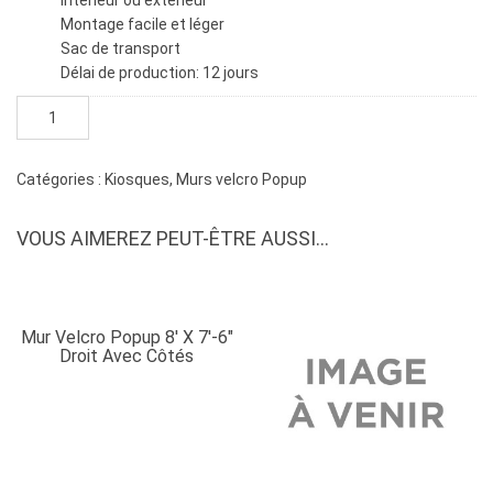
Intérieur ou extérieur
Montage facile et léger
Sac de transport
Délai de production: 12 jours
quantité
de
Mur
velcro
Catégories :
Kiosques
,
Murs velcro Popup
popup
10'
VOUS AIMEREZ PEUT-ÊTRE AUSSI…
x
7'-6"
courbé
avec
Mur Velcro Popup 8′ X 7′-6″
côtés
Droit Avec Côtés