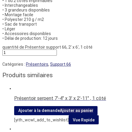
• 1 ou 2 côtés imprimables
• Interchangeables
• 3 grandeurs disponibles
• Montage facile
• Polyester 210 g / m2
• Sac de transport
• Léger
• Accessoires disponibles
• Délai de production: 12 jours
quantité de Présentoir support 66, 2' x 6', 1 côté
Catégories :
Présentoirs
,
Support 66
Produits similaires
Présentoir serpent 7′-4″ x 3′ x 2′-11″ , 1 côté
Ajouter à la demande
Ajouter au panier
[yith_wcwl_add_to_wishlist]
Vue Rapide