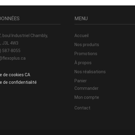
DONNÉES
MENU
, boul Industriel
Chambly,
Accueil
, J3L 4W3
Nos produits
) 587-8055
Promotions
@flexoplus.ca
À propos
Nos réalisations
ue de cookies CA
Panier
e de confidentialité
Commander
Mon compte
Contact