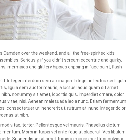
s Camden over the weekend, and all the free-spirited kids
sembles. Seriously, if you didn’t scream eccentric and quirky,
ns, mermaids and glittery hippies dripping in face paint, flash
it. Integer interdum sem ac magna. Integer in lectus sed ligula
s, ligula sem auctor mauris, a luctus lacus quam sit amet
t nibh, nonummy sit amet, lobortis quis, imperdiet ornare, dolor.
uctus vitae, nisi. Aenean malesuada leo a nunc. Etiam fermentum
os, consectetuer ut, hendrerit ut, rutrum at, nunc. Integer dolor
ecenas at nibh.
ismod vitae, tortor. Pellentesque vel mauris. Phasellus dictum
dimentum. Morbi in turpis vel ante feugiat placerat. Vestibulum
 pede. Suspendisse sit amet turpis in mauris porttitor pulvinar.