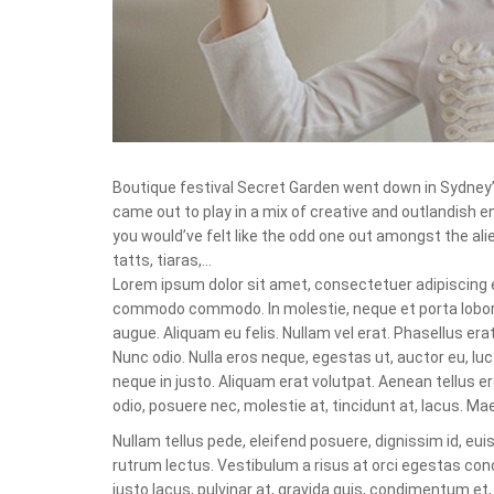
Boutique festival Secret Garden went down in Sydney’
came out to play in a mix of creative and outlandish en
you would’ve felt like the odd one out amongst the alie
tatts, tiaras,…
Lorem ipsum dolor sit amet, consectetuer adipiscing el
commodo commodo. In molestie, neque et porta loborti
augue. Aliquam eu felis. Nullam vel erat. Phasellus era
Nunc odio. Nulla eros neque, egestas ut, auctor eu, l
neque in justo. Aliquam erat volutpat. Aenean tellus er
odio, posuere nec, molestie at, tincidunt at, lacus. Ma
Nullam tellus pede, eleifend posuere, dignissim id, eu
rutrum lectus. Vestibulum a risus at orci egestas con
justo lacus, pulvinar at, gravida quis, condimentum et,