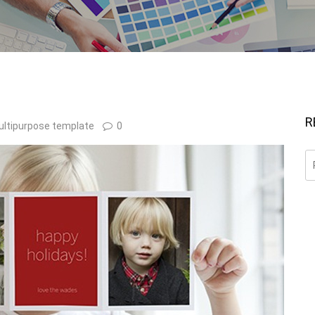
R
ltipurpose template
0
Re