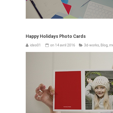
Happy Holidays Photo Cards
ideo01
on
14 avril 2016
3d-works
,
Blog
,
mu