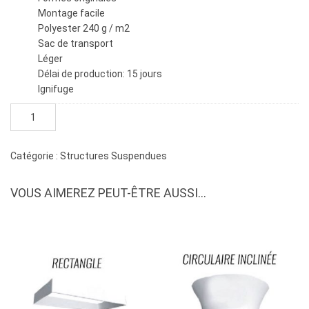
Montage facile
Polyester 240 g / m2
Sac de transport
Léger
Délai de production: 15 jours
Ignifuge
quantité
de
Structure
suspendue
Catégorie :
Structures Suspendues
cube
rectangulaire
VOUS AIMEREZ PEUT-ÊTRE AUSSI…
1
côté
3'-4"
x
2'-8"
x
2'-8"
(moyen)