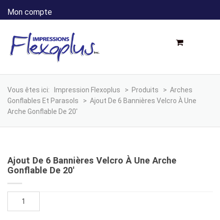
Mon compte
Vous êtes ici:
Impression Flexoplus
>
Produits
>
Arches
Gonflables Et Parasols
>
Ajout De 6 Bannières Velcro À Une
Arche Gonflable De 20′
Ajout De 6 Bannières Velcro À Une Arche
Gonflable De 20′
quantité
de
Ajout