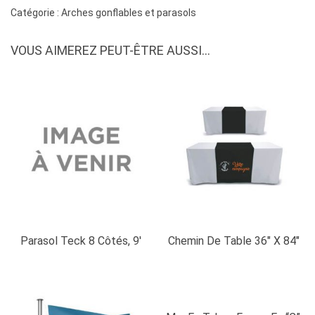
de
Catégorie :
Arches gonflables et parasols
6
bannières
VOUS AIMEREZ PEUT-ÊTRE AUSSI…
velcro
à
une
arche
gonflable
de
20'
Parasol Teck 8 Côtés, 9′
Chemin De Table 36″ X 84″