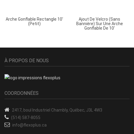
Arche Gonflable Rectangle 10′
Ajout De Velcro (sans
(petit)
Bannière) Sur Une Arche
Gonflable De 10′
À PROPOS DE NOUS
COORDONNÉES
2417, boul Industriel
Chambly, Québec, J3L 4W3
(514) 587-8055
info@flexoplus.ca