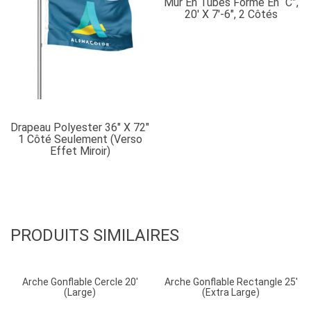
Mur En Tubes Forme En “C”,
20′ X 7′-6″, 2 Côtés
Drapeau Polyester 36″ X 72″
1 Côté Seulement (verso
Effet Miroir)
PRODUITS SIMILAIRES
Arche Gonflable Cercle 20′
Arche Gonflable Rectangle 25′
(large)
(extra Large)